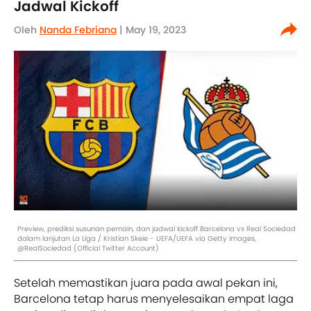
Jadwal Kickoff
Oleh
Nanda Febriana
| May 19, 2023
Preview, prediksi susunan pemain, dan jadwal kickoff Barcelona vs Real Sociedad
dalam lanjutan La Liga / Kristian Skeie - UEFA/UEFA via Getty Images,
@RealSociedad (Official Twitter Account)
Setelah memastikan juara pada awal pekan ini,
Barcelona tetap harus menyelesaikan empat laga