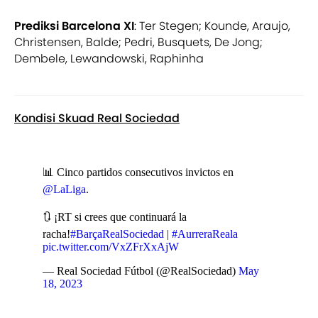
Prediksi Barcelona XI
: Ter Stegen; Kounde, Araujo,
Christensen, Balde; Pedri, Busquets, De Jong;
Dembele, Lewandowski, Raphinha
Kondisi Skuad Real Sociedad
📊 Cinco partidos consecutivos invictos en
@LaLiga
.
🔃 ¡RT si crees que continuará la
racha!
#BarçaRealSociedad
|
#AurreraReala
pic.twitter.com/VxZFrXxAjW
— Real Sociedad Fútbol (@RealSociedad)
May
18, 2023