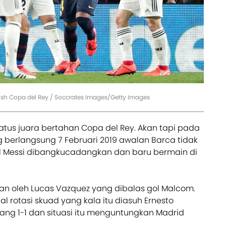
ish Copa del Rey / Soccrates Images/Getty Images
us juara bertahan Copa del Rey. Akan tapi pada
g berlangsung 7 Februari 2019 awalan Barca tidak
el Messi dibangkucadangkan dan baru bermain di
akan oleh Lucas Vazquez yang dibalas gol Malcom.
rotasi skuad yang kala itu diasuh Ernesto
ang 1-1 dan situasi itu menguntungkan Madrid