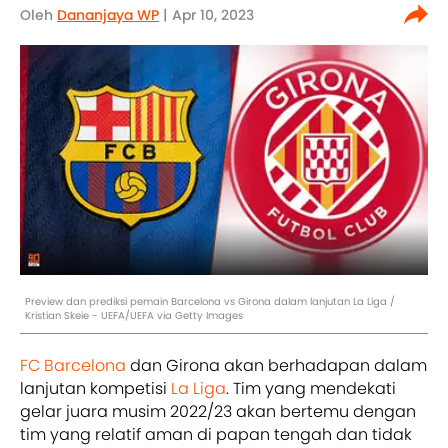
Oleh
Dananjaya WP
| Apr 10, 2023
Preview dan prediksi pemain Barcelona vs Girona dalam lanjutan La Liga /
Kristian Skeie - UEFA/UEFA via Getty Images
FC Barcelona
dan Girona akan berhadapan dalam
lanjutan kompetisi
La Liga
. Tim yang mendekati
gelar juara musim 2022/23 akan bertemu dengan
tim yang relatif aman di papan tengah dan tidak