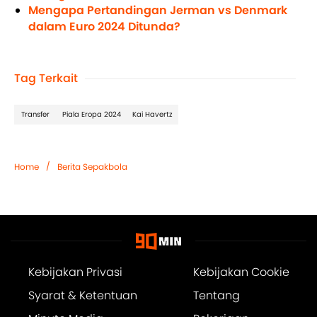
Mengapa Pertandingan Jerman vs Denmark
dalam Euro 2024 Ditunda?
Tag Terkait
Transfer
Piala Eropa 2024
Kai Havertz
/
Home
Berita Sepakbola
Kebijakan Privasi
Kebijakan Cookie
Syarat & Ketentuan
Tentang