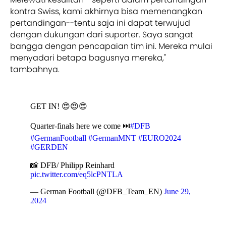
kontra Swiss, kami akhirnya bisa memenangkan
pertandingan--tentu saja ini dapat terwujud
dengan dukungan dari suporter. Saya sangat
bangga dengan pencapaian tim ini. Mereka mulai
menyadari betapa bagusnya mereka,"
tambahnya.
GET IN! 😍😍😍
Quarter-finals here we come ⏭️
#DFB
#GermanFootball
#GermanMNT
#EURO2024
#GERDEN
📸 DFB/ Philipp Reinhard
pic.twitter.com/eq5lcPNTLA
— German Football (@DFB_Team_EN)
June 29,
2024