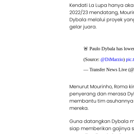
Kendati La Lupa hanya ak
2022/23 mendatang, Mour
Dybala melalui proyek yang
gelar juara.
🚨 Paulo Dybala has lower
(Source:
@DiMarzio
)
pic
— Transfer News Live (
Menurut Mourinho, Roma ki
penyerang dan merasa Dyb
membantu tim asuhannya u
mereka.
Guna datangkan Dybala me
siap memberikan gajinya 