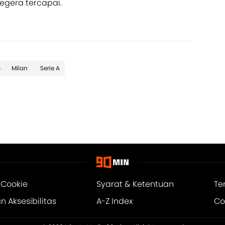
egera tercapai.
s
Milan
Serie A
 Cookie
Syarat & Ketentuan
Te
 Aksesibilitas
A-Z Index
Co