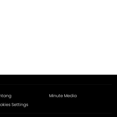
ntang
Minute Media
okies Settings