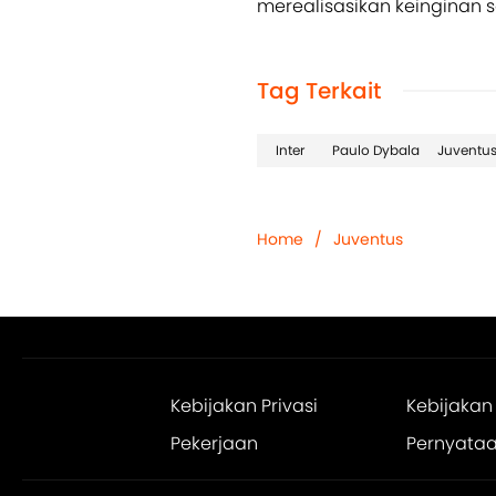
merealisasikan keinginan s
Tag Terkait
Inter
Paulo Dybala
Juventu
Home
/
Juventus
Kebijakan Privasi
Kebijakan
Pekerjaan
Pernyataan