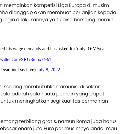
an memainkan kompetisi Liga Europa di musim
inho dianggap akan membuat perjanjian kepada
 ingin dilakukannya yaitu bisa bersaing meraih
ed his wage demands and has asked for 'only' €6M/year.
.twitter.com/SRG3m5xE9M
@DeadlineDayLive)
July 8, 2022
ni sedang membutuhkan amunisi di sektor
ala adalah salah satu pemain yang dapat
ntuk meningkatkan segi kualitas permainan
mang terbilang gratis, namun Roma juga harus
sebesar enam juta Euro per musimnya andai mau