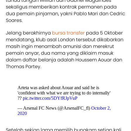
tanda tangan Willian dan Gabriel Magalhaes
sekaligus memberikan kontrak permanen pada
dua pemain pinjaman, yakni Pablo Mari dan Cedric
Soares.
Jelang berakhirnya
bursa transfer
pada 5 Oktober
mendatang, klub asal London tersebut dikabarkan
masih ingin menambah amunisi dan merekrut
pemain anyar, dua nama yang diklaim masuk
dalam daftar belanja adalah Houssem Aouar dan
Thomas Partey.
Arteta was asked about Aouar and said he is
'confident with what we are trying to do internally'
??
pic.twitter.com/5DYfRJpVuP
— Arsenal FC News (@ArsenalFC_fl)
October 2,
2020
Setelah sekian lama memilih bungkam setiap kali