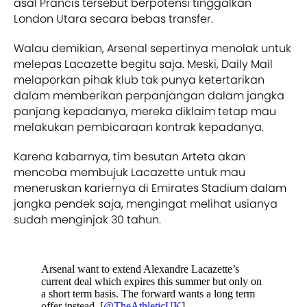
asal Prancis tersebut berpotensi tinggalkan
London Utara secara bebas transfer.
Walau demikian, Arsenal sepertinya menolak untuk
melepas Lacazette begitu saja. Meski, Daily Mail
melaporkan pihak klub tak punya ketertarikan
dalam memberikan perpanjangan dalam jangka
panjang kepadanya, mereka diklaim tetap mau
melakukan pembicaraan kontrak kepadanya.
Karena kabarnya, tim besutan Arteta akan
mencoba membujuk Lacazette untuk mau
meneruskan kariernya di Emirates Stadium dalam
jangka pendek saja, mengingat melihat usianya
sudah menginjak 30 tahun.
Arsenal want to extend Alexandre Lacazette’s
current deal which expires this summer but only on
a short term basis. The forward wants a long term
offer instead. [
@TheAthleticUK
].