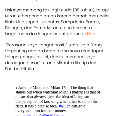
Usianya memang tak lagi muda (38 tahun), tetapi
Mirante berpengalaman karena pernah membela
klub-klub seperti Juventus, Sampdoria, Parma,
Bologna, dan Roma. Mirante pun bercerita
bagaimana ia dengan cepat gabung
Milan
.
“Perasaan saya sangat positif, tentu saja. Yang
terpenting adalah bagaimana saya mendapat
telepon, negosiasi ini, dan itu memberi saya
dorongan besar," terang Mirante dikutip dari
Football-Italia.
? Antonio Mirante to Milan TV: "The thing that
stands out when watching Milan's matches is that of
a team that always gives the idea of being strong,
the perception of knowing what it has to do on the
field. It has a precise idea.
#Milan
can give
everyone a run for their money.
pic.twitter.com/u8hwMDetqe