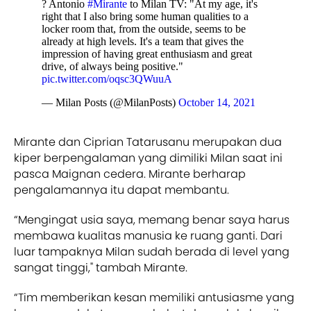
? Antonio
#Mirante
to Milan TV: "At my age, it's
right that I also bring some human qualities to a
locker room that, from the outside, seems to be
already at high levels. It's a team that gives the
impression of having great enthusiasm and great
drive, of always being positive."
pic.twitter.com/oqsc3QWuuA
— Milan Posts (@MilanPosts)
October 14, 2021
Mirante dan Ciprian Tatarusanu merupakan dua
kiper berpengalaman yang dimiliki Milan saat ini
pasca Maignan cedera. Mirante berharap
pengalamannya itu dapat membantu.
“Mengingat usia saya, memang benar saya harus
membawa kualitas manusia ke ruang ganti. Dari
luar tampaknya Milan sudah berada di level yang
sangat tinggi," tambah Mirante.
“Tim memberikan kesan memiliki antusiasme yang