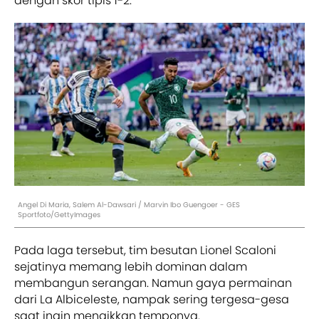
dengan skor tipis 1-2.
Angel Di Maria, Salem Al-Dawsari / Marvin Ibo Guengoer - GES
Sportfoto/GettyImages
Pada laga tersebut, tim besutan Lionel Scaloni
sejatinya memang lebih dominan dalam
membangun serangan. Namun gaya permainan
dari La Albiceleste, nampak sering tergesa-gesa
saat ingin menaikkan temponya.