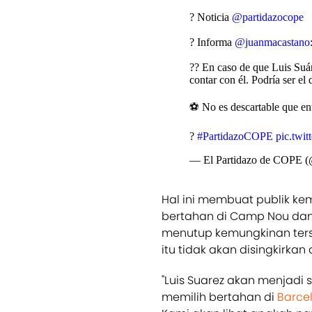
? Noticia
@partidazocope
? Informa
@juanmacastano
?? En caso de que Luis Suár
contar con él. Podría ser el d
⚽️ No es descartable que en
?
#PartidazoCOPE
pic.twit
— El Partidazo de COPE (
Hal ini membuat publik ke
bertahan di Camp Nou dan
menutup kemungkinan ter
itu tidak akan disingkirkan
"Luis Suarez akan menjadi 
memilih bertahan di
Barce