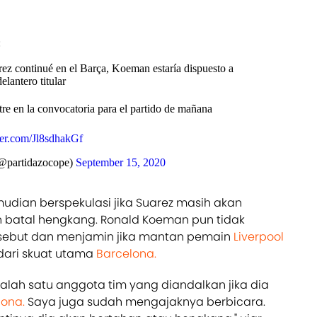
:
ez continué en el Barça, Koeman estaría dispuesto a
elantero titular
tre en la convocatoria para el partido de mañana
ter.com/Jl8sdhakGf
@partidazocope)
September 15, 2020
mudian berspekulasi jika Suarez masih akan
 batal hengkang. Ronald Koeman pun tidak
sebut dan menjamin jika mantan pemain
Liverpool
 dari skuat utama
Barcelona.
salah satu anggota tim yang diandalkan jika dia
lona.
Saya juga sudah mengajaknya berbicara.