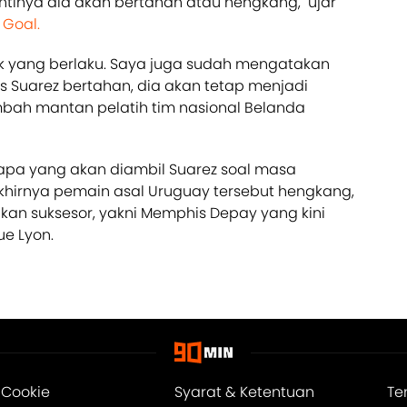
ntinya dia akan bertahan atau hengkang," ujar
n
Goal.
k yang berlaku. Saya juga sudah mengatakan
uis Suarez bertahan, dia akan tetap menjadi
ambah mantan pelatih tim nasional Belanda
apa yang akan diambil Suarez soal masa
hirnya pemain asal Uruguay tersebut hengkang,
an suksesor, yakni Memphis Depay yang kini
e Lyon.
 Cookie
Syarat & Ketentuan
Te