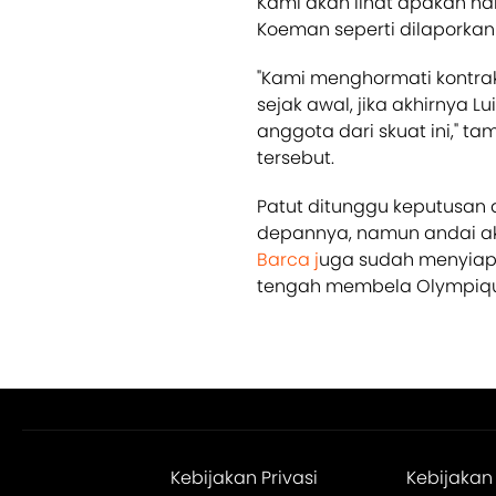
Kami akan lihat apakah na
Koeman seperti dilaporka
"Kami menghormati kontra
sejak awal, jika akhirnya L
anggota dari skuat ini," t
tersebut.
Patut ditunggu keputusan 
depannya, namun andai ak
Barca j
uga sudah menyiapk
tengah membela Olympiqu
Kebijakan Privasi
Kebijakan