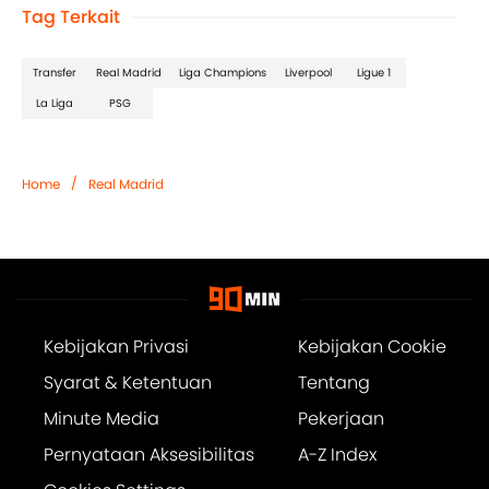
Tag Terkait
Transfer
Real Madrid
Liga Champions
Liverpool
Ligue 1
La Liga
PSG
/
Home
Real Madrid
Kebijakan Privasi
Kebijakan Cookie
Syarat & Ketentuan
Tentang
Minute Media
Pekerjaan
Pernyataan Aksesibilitas
A-Z Index