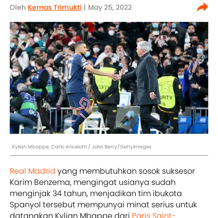
Oleh
Kemas Trimukti
| May 25, 2022
Kylian Mbappe, Carlo Ancelotti / John Berry/GettyImages
Real Madrid
yang membutuhkan sosok suksesor
Karim Benzema, mengingat usianya sudah
menginjak 34 tahun, menjadikan tim ibukota
Spanyol tersebut mempunyai minat serius untuk
datangkan Kylian Mbappe dari
Paris Saint-