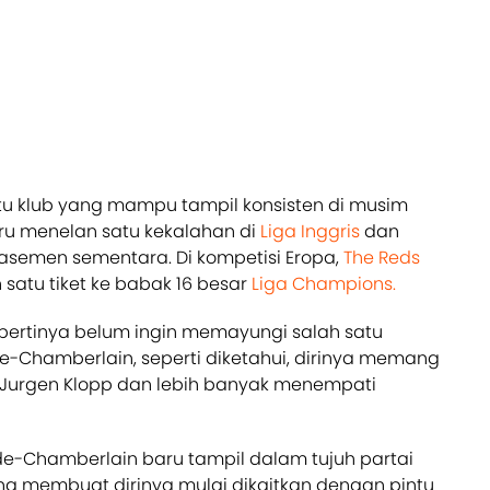
tu klub yang mampu tampil konsisten di musim
aru menelan satu kekalahan di
Liga Inggris
dan
lasemen sementara. Di kompetisi Eropa,
The Reds
atu tiket ke babak 16 besar
Liga Champions.
pertinya belum ingin memayungi salah satu
e-Chamberlain, seperti diketahui, dirinya memang
 Jurgen Klopp dan lebih banyak menempati
ade-Chamberlain baru tampil dalam tujuh partai
ang membuat dirinya mulai dikaitkan dengan pintu