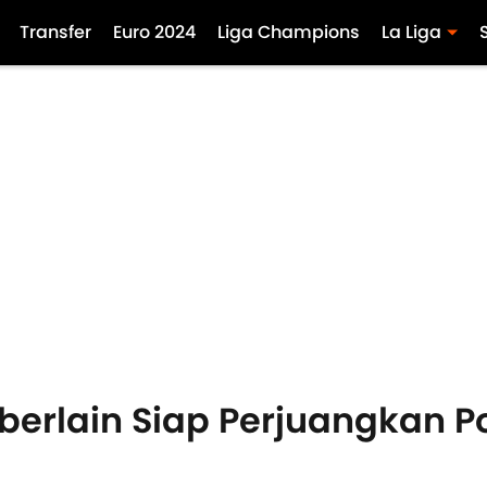
Transfer
Euro 2024
Liga Champions
La Liga
rlain Siap Perjuangkan Pos