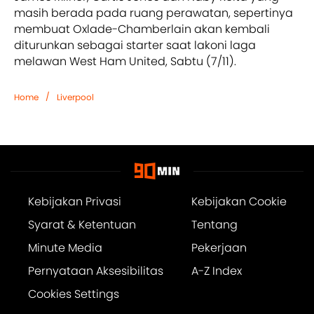
masih berada pada ruang perawatan, sepertinya
membuat Oxlade-Chamberlain akan kembali
diturunkan sebagai starter saat lakoni laga
melawan West Ham United, Sabtu (7/11).
/
Home
Liverpool
Kebijakan Privasi
Kebijakan Cookie
Syarat & Ketentuan
Tentang
Minute Media
Pekerjaan
Pernyataan Aksesibilitas
A-Z Index
Cookies Settings