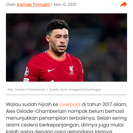
Oleh
Kemas Trimukti
| Nov 6, 2021
Alex Oxlade-Chamberlain / Quality Sport Images/GettyImages
Walau sudah hijrah ke
Liverpool
di tahun 2017 silam,
Alex Oxlade-Chamberlain nampak belum berhasil
menunjukkan penampilan terbaiknya. Selain sering
alami cedera berkepanjangan, dirinya juga mulai
kalah saing dengan para gelandang lainnya.