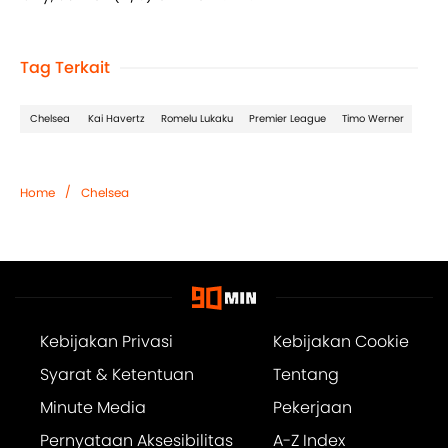
Tag Terkait
Chelsea
Kai Havertz
Romelu Lukaku
Premier League
Timo Werner
/
Home
Chelsea
Kebijakan Privasi
Kebijakan Cookie
Syarat & Ketentuan
Tentang
Minute Media
Pekerjaan
Pernyataan Aksesibilitas
A-Z Index