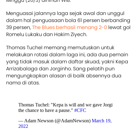
Minggu (20/3) dinihari WIB.
Menguasai jalannya laga sejak awal dan unggul
dalam hal penguasaan bola 61 persen berbanding
39 persen,
The Blues berhasil menang 2-0
lewat gol
Romelu Lukaku dan Hakim Ziyech.
Thomas Tuchel memang memutuskan untuk
melakukan rotasi dalam laga ini, ada dua pemain
yang tidak masuk dalam daftar skuad, yakni Kepa
Arrizabalaga dan Jorginho. Sang pelatih pun
mengungkapkan alasan di bailk absennya dua
nama di atas.
Thomas Tuchel: "Kepa is will and we gave Jorgi
the chance to have a pause."
#CFC
— Adam Newson (@AdamNewson)
March 19,
2022