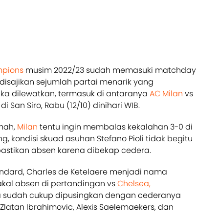
mpions
musim 2022/23 sudah memasuki matchday
disajikan sejumlah partai menarik yang
ka dilewatkan, termasuk di antaranya
AC Milan
vs
i San Siro, Rabu (12/10) dinihari WIB.
umah,
Milan
tentu ingin membalas kekalahan 3-0 di
 kondisi skuad asuhan Stefano Pioli tidak begitu
astikan absen karena dibekap cedera.
tandard, Charles de Ketelaere menjadi nama
akal absen di pertandingan vs
Chelsea,
a sudah cukup dipusingkan dengan cederanya
 Zlatan Ibrahimovic, Alexis Saelemaekers, dan