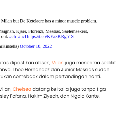
 Milan but De Ketelaere has a minor muscle problem.
 Maignan, Kjaer, Florenzi, Messias, Saelemaekers,
l out.
#cfc
#ucl
https://t.co/KEa3KRg51S
rKinsella)
October 10, 2022
tas dipastikan absen,
Milan
juga menerima sedikit
innya, Theo Hernandez dan Junior Messias sudah
akukan comeback dalam pertandingan nanti.
Milan,
Chelsea
datang ke Italia juga tanpa tiga
ley Fofana, Hakim Ziyech, dan N'golo Kante.