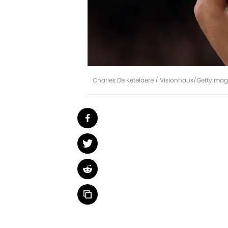
Charles De Ketelaere / Visionhaus/GettyIma