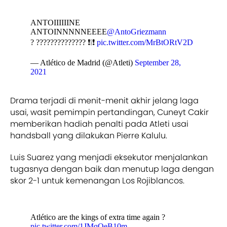
ANTOIIIIIINE
ANTOINNNNNEEEE
@AntoGriezmann
? ?????????????? ❗❕❗
pic.twitter.com/MrBtORtV2D
— Atlético de Madrid (@Atleti)
September 28,
2021
Drama terjadi di menit-menit akhir jelang laga
usai, wasit pemimpin pertandingan, Cuneyt Cakir
memberikan hadiah penalti pada Atleti usai
handsball yang dilakukan Pierre Kalulu.
Luis Suarez yang menjadi eksekutor menjalankan
tugasnya dengan baik dan menutup laga dengan
skor 2-1 untuk kemenangan Los Rojiblancos.
Atlético are the kings of extra time again ?
pic.twitter.com/1JMqOeB10m