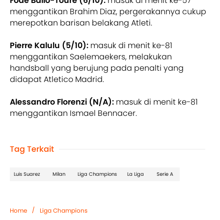
Fode Ballo-Toure (6/10):
masuk di menit ke-57
menggantikan Brahim Diaz, pergerakannya cukup
merepotkan barisan belakang Atleti.
Pierre Kalulu (5/10):
masuk di menit ke-81
menggantikan Saelemaekers, melakukan
handsball yang berujung pada penalti yang
didapat Atletico Madrid.
Alessandro Florenzi (N/A):
masuk di menit ke-81
menggantikan Ismael Bennacer.
Tag Terkait
Luis Suarez
Milan
Liga Champions
La Liga
Serie A
/
Home
Liga Champions