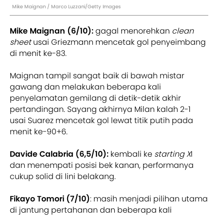
Mike Maignan / Marco Luzzani/Getty Images
Mike Maignan (6/10):
gagal menorehkan
clean
sheet
usai Griezmann mencetak gol penyeimbang
di menit ke-83.
Maignan tampil sangat baik di bawah mistar
gawang dan melakukan beberapa kali
penyelamatan gemilang di detik-detik akhir
pertandingan. Sayang akhirnya Milan kalah 2-1
usai Suarez mencetak gol lewat titik putih pada
menit ke-90+6.
Davide Calabria (6,5/10):
kembali ke
starting X
I
dan menempati posisi bek kanan, performanya
cukup solid di lini belakang.
Fikayo Tomori (7/10)
: masih menjadi pilihan utama
di jantung pertahanan dan beberapa kali