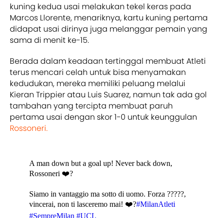
kuning kedua usai melakukan tekel keras pada
Marcos Llorente, menariknya, kartu kuning pertama
didapat usai dirinya juga melanggar pemain yang
sama di menit ke-15.
Berada dalam keadaan tertinggal membuat Atleti
terus mencari celah untuk bisa menyamakan
kedudukan, mereka memiliki peluang melalui
Kieran Trippier atau Luis Suarez, namun tak ada gol
tambahan yang tercipta membuat paruh
pertama usai dengan skor 1-0 untuk keunggulan
Rossoneri.
A man down but a goal up! Never back down,
Rossoneri ❤️?
Siamo in vantaggio ma sotto di uomo. Forza ?????,
vincerai, non ti lasceremo mai! ❤️?
#MilanAtleti
#SempreMilan
#UCL