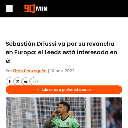
Skip to main content
Sebastián Driussi va por su revancha
en Europa: el Leeds está interesado en
él
Por
Eitan Benzaquén
|
10 nov. 2022
Add us as a preferred source