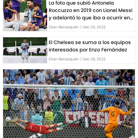
La foto que subió Antonela
Roccuzzo en 2019 con Lionel Messi
y adelantó lo que iba a ocurrir en
el Mundial
Eitan Benzaquén
|
Dec 29, 2022
El Chelsea se suma a los equipos
interesados por Enzo Fernández
Eitan Benzaquén
|
Dec 28, 2022