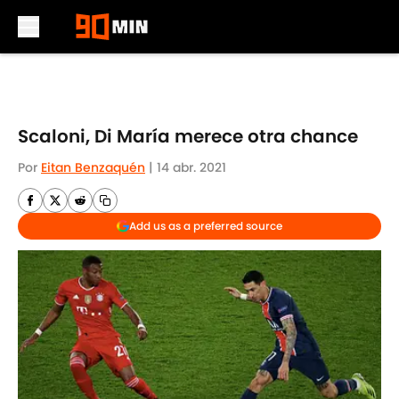
Skip to main content
Scaloni, Di María merece otra chance
Por
Eitan Benzaquén
|
14 abr. 2021
Add us as a preferred source