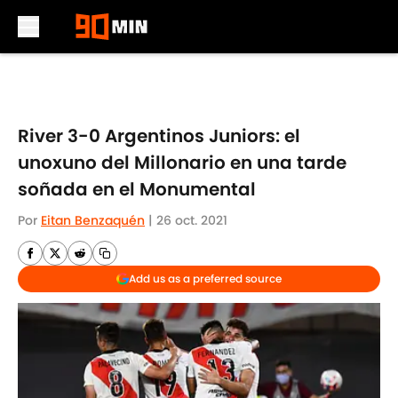
Skip to main content
River 3-0 Argentinos Juniors: el
unoxuno del Millonario en una tarde
soñada en el Monumental
Por
Eitan Benzaquén
|
26 oct. 2021
Add us as a preferred source