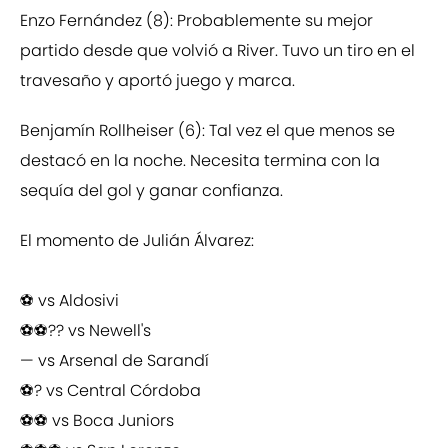
Enzo Fernández (8): Probablemente su mejor
partido desde que volvió a River. Tuvo un tiro en el
travesaño y aportó juego y marca.
Benjamín Rollheiser (6): Tal vez el que menos se
destacó en la noche. Necesita termina con la
sequía del gol y ganar confianza.
El momento de Julián Álvarez:
⚽️ vs Aldosivi
⚽️⚽️?️?️ vs Newell's
— vs Arsenal de Sarandí
⚽️?️ vs Central Córdoba
⚽️⚽️ vs Boca Juniors