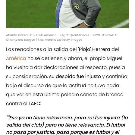
Atlanta United FC v Club America - Leg 2: Quarterfinals - 2020 CONCACAF
Champions League | Alex Menendez/Getty Images
Las reacciones a la salida del
'Piojo' Herrera
del
América
no se detienen y ahora, el propio Miguel
ha vuelto a dar declaraciones al respecto, pues a
su consideración,
su despido fue injusto
y continúa
bajo el discurso de que la actitud no tuvo nada
que ver en esta última pelea o conato de bronca
contra el
LAFC
:
""Eso ya no tiene relevancia, para mí fue injusta (la
salida del club) pero no tiene relevancia. El futbol
no pasa por justicia, pasa porque es futbol y el