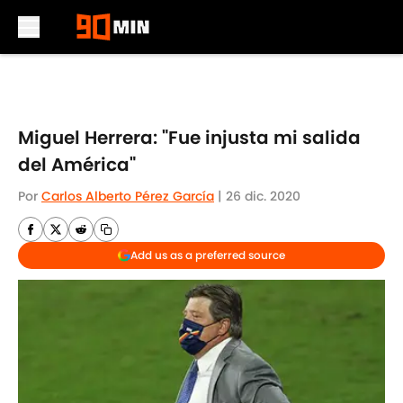
Skip to main content
Miguel Herrera: "Fue injusta mi salida
del América"
Por
Carlos Alberto Pérez García
|
26 dic. 2020
Add us as a preferred source