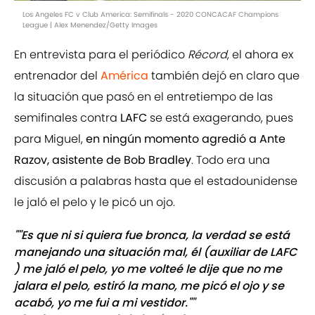
Los Angeles FC v Club America: Semifinals - 2020 CONCACAF Champions
League | Alex Menendez/Getty Images
En entrevista para el periódico
Récord
, el ahora ex
entrenador del
América
también dejó en claro que
la situación que pasó en el entretiempo de las
semifinales contra
LAFC
se está exagerando, pues
para Miguel,
en ningún momento agredió a Ante
Razov, asistente de Bob Bradley
. Todo era una
discusión a palabras hasta que el estadounidense
le jaló el pelo y le picó un ojo.
""Es que ni si quiera fue bronca, la verdad se está
manejando una situación mal, él (auxiliar de LAFC
) me jaló el pelo, yo me volteé le dije que no me
jalara el pelo, estiró la mano, me picó el ojo y se
acabó, yo me fui a mi vestidor.""