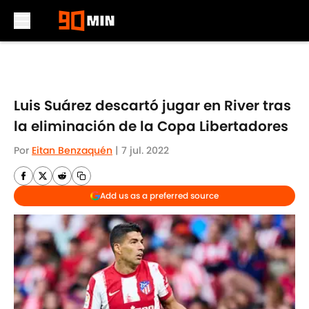
Skip to main content
Luis Suárez descartó jugar en River tras
la eliminación de la Copa Libertadores
Por
Eitan Benzaquén
|
7 jul. 2022
Add us as a preferred source