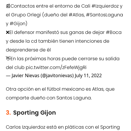
📰Contactos entre el entorno de Cali
#Izquierdoz
y
el Grupo Orlegi (dueño del
#Atlas
,
#SantosLaguna
y
#Gijon
)
❌El defensor manifestó sus ganas de dejar
#Boca
y desde la cd también tienen intenciones de
desprenderse de él
👋En las próximas horas puede cerrarse su salida
del club
pic.twitter.com/zFefeWjgRi
— Javier Nievas (@javitonievas)
July 11, 2022
Otra opción en el fútbol mexicano es Atlas, que
comparte dueño con Santos Laguna.
3.
Sporting Gijon
Carlos Izquierdoz está en pláticas con el Sporting