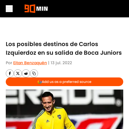
Skip to main content
Los posibles destinos de Carlos
Izquierdoz en su salida de Boca Juniors
Por
Eitan Benzaquén
|
13 jul. 2022
Add us as a preferred source