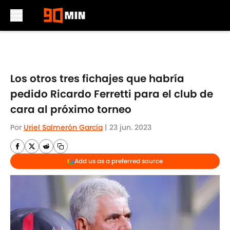
Skip to main content
Los otros tres fichajes que habría
pedido Ricardo Ferretti para el club de
cara al próximo torneo
Por
Uriel Salmerón García
|
23 jun. 2023
Add us as a preferred source