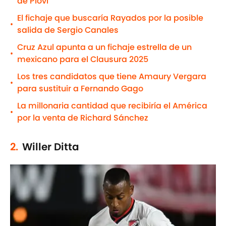
de Piovi
El fichaje que buscaría Rayados por la posible
•
salida de Sergio Canales
Cruz Azul apunta a un fichaje estrella de un
•
mexicano para el Clausura 2025
Los tres candidatos que tiene Amaury Vergara
•
para sustituir a Fernando Gago
La millonaria cantidad que recibiría el América
•
por la venta de Richard Sánchez
2.
Willer Ditta