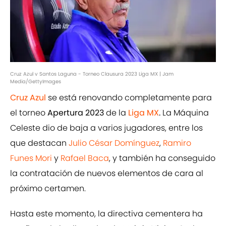
Cruz Azul v Santos Laguna - Torneo Clausura 2023 Liga MX | Jam
Media/GettyImages
Cruz Azul
se está renovando completamente para
el torneo
Apertura 2023
de la
Liga MX
.
La Máquina
Celeste dio de baja a varios jugadores, entre los
que destacan
Julio César Domínguez
,
Ramiro
Funes Mori
y
Rafael Baca
, y también ha conseguido
la contratación de nuevos elementos de cara al
próximo certamen.
Hasta este momento, la directiva cementera ha