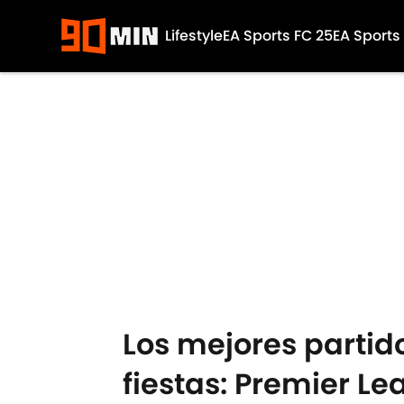
Lifestyle
EA Sports FC 25
EA Sports
Skip to main content
Los mejores partid
fiestas: Premier L