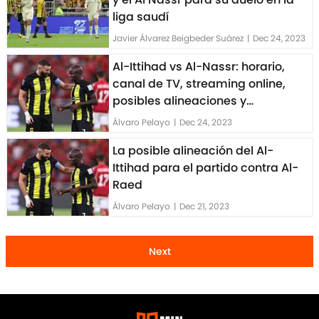
liga saudí
Javier Álvarez Beigbeder Suárez
|
Dec 24, 2023
Al-Ittihad vs Al-Nassr: horario,
canal de TV, streaming online,
posibles alineaciones y
pronóstico
Álvaro Pelayo
|
Dec 24, 2023
La posible alineación del Al-
Ittihad para el partido contra Al-
Raed
Álvaro Pelayo
|
Dec 21, 2023
Next