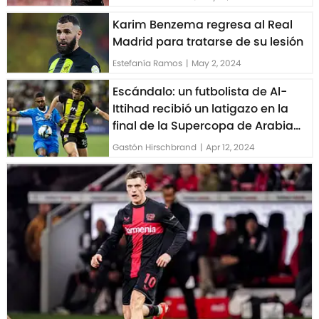
Karim Benzema regresa al Real
Madrid para tratarse de su lesión
Estefanía Ramos
|
May 2, 2024
Escándalo: un futbolista de Al-
Ittihad recibió un latigazo en la
final de la Supercopa de Arabia
Saudí
Gastón Hirschbrand
|
Apr 12, 2024