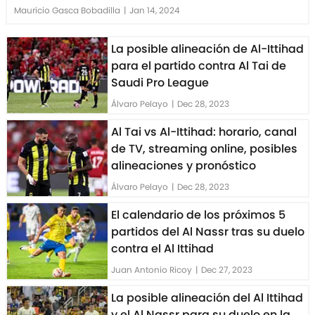
Mauricio Gasca Bobadilla
|
Jan 14, 2024
La posible alineación de Al-Ittihad
para el partido contra Al Tai de
Saudi Pro League
Álvaro Pelayo
|
Dec 28, 2023
Al Tai vs Al-Ittihad: horario, canal
de TV, streaming online, posibles
alineaciones y pronóstico
Álvaro Pelayo
|
Dec 28, 2023
El calendario de los próximos 5
partidos del Al Nassr tras su duelo
contra el Al Ittihad
Juan Antonio Ricoy
|
Dec 27, 2023
La posible alineación del Al Ittihad
y el Al Nassr para su duelo en la