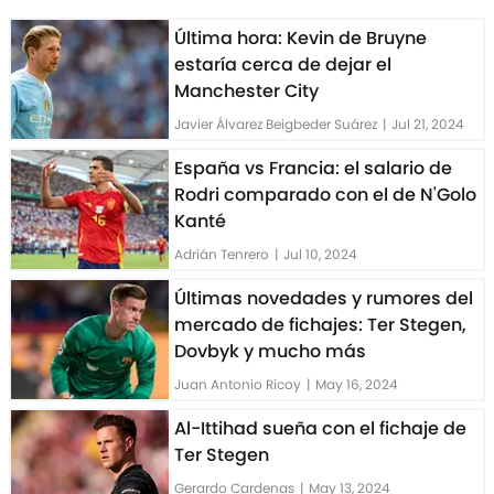
Última hora: Kevin de Bruyne
estaría cerca de dejar el
Manchester City
Javier Álvarez Beigbeder Suárez
|
Jul 21, 2024
España vs Francia: el salario de
Rodri comparado con el de N'Golo
Kanté
Adrián Tenrero
|
Jul 10, 2024
Últimas novedades y rumores del
mercado de fichajes: Ter Stegen,
Dovbyk y mucho más
Juan Antonio Ricoy
|
May 16, 2024
Al-Ittihad sueña con el fichaje de
Ter Stegen
Gerardo Cardenas
|
May 13, 2024