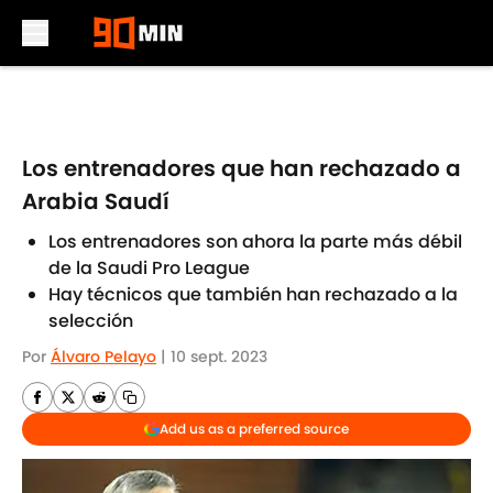
Skip to main content
Los entrenadores que han rechazado a
Arabia Saudí
Los entrenadores son ahora la parte más débil
de la Saudi Pro League
Hay técnicos que también han rechazado a la
selección
Por
Álvaro Pelayo
|
10 sept. 2023
Add us as a preferred source