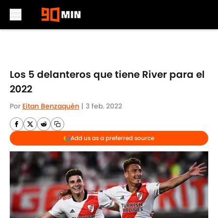
Skip to main content
Los 5 delanteros que tiene River para el
2022
Por
Eitan Benzaquén
|
3 feb. 2022
Add us as a preferred source