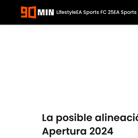
Lifestyle
EA Sports FC 25
EA Sports
Skip to main content
La posible alineaci
Apertura 2024