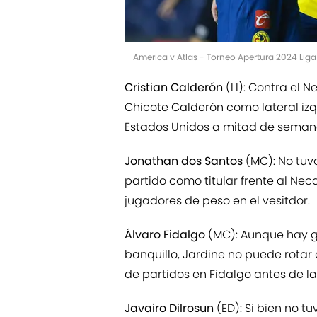
America v Atlas - Torneo Apertura 2024 Lig
Cristian Calderón
(LI): Contra el N
Chicote Calderón como lateral izq
Estados Unidos a mitad de seman
Jonathan dos Santos
(MC): No tuvo
partido como titular frente al Nec
jugadores de peso en el vesitdor.
Álvaro Fidalgo
(MC): Aunque hay gr
banquillo, Jardine no puede rotar
de partidos en Fidalgo antes de la
Javairo Dilrosun
(ED): Si bien no tu