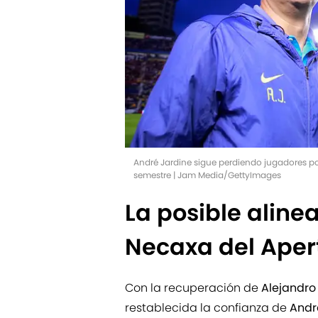
André Jardine sigue perdiendo jugadores por
semestre | Jam Media/GettyImages
La posible aline
Necaxa del Aper
Con la recuperación de
Alejandro
restablecida la confianza de
Andr