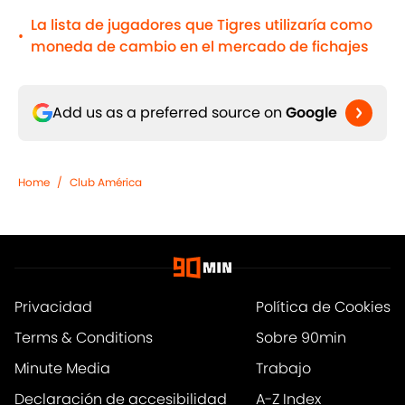
La lista de jugadores que Tigres utilizaría como
•
moneda de cambio en el mercado de fichajes
Add us as a preferred source on
Google
Home
/
Club América
Privacidad
Política de Cookies
Terms & Conditions
Sobre 90min
Minute Media
Trabajo
Declaración de accesibilidad
A-Z Index