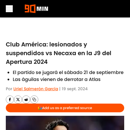
Skip to main content
Club América: lesionados y
suspendidos vs Necaxa en la J9 del
Apertura 2024
El partido se jugará el sábado 21 de septiembre
Las águilas vienen de derrotar a Atlas
Por
Uriel Salmerón García
|
19 sept. 2024
Add us as a preferred source