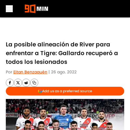
Skip to main content
La posible alineación de River para
enfrentar a Tigre: Gallardo recuperó a
todos los lesionados
Por
Eitan Benzaquén
|
26 ago. 2022
Add us as a preferred source