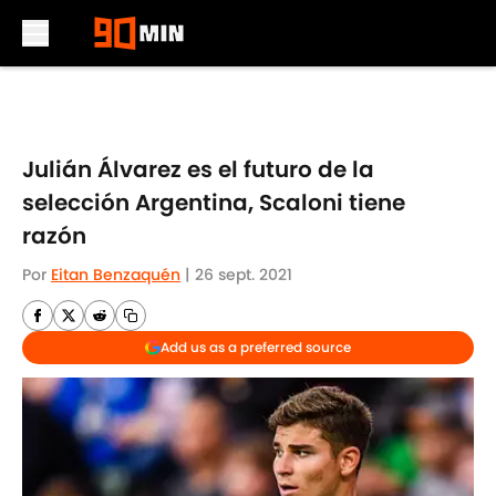
Skip to main content
Julián Álvarez es el futuro de la
selección Argentina, Scaloni tiene
razón
Por
Eitan Benzaquén
|
26 sept. 2021
Add us as a preferred source