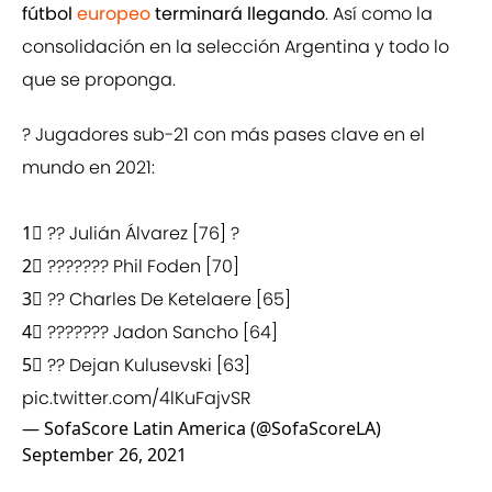
fútbol
europeo
terminará llegando
. Así como la
consolidación en la selección Argentina y todo lo
que se proponga.
? Jugadores sub-21 con más pases clave en el
mundo en 2021:
1⃣ ?? Julián Álvarez [76] ?
2⃣ ??????? Phil Foden [70]
3⃣ ?? Charles De Ketelaere [65]
4⃣ ??????? Jadon Sancho [64]
5⃣ ?? Dejan Kulusevski [63]
pic.twitter.com/4lKuFajvSR
— SofaScore Latin America (@SofaScoreLA)
September 26, 2021