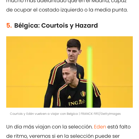
mucho más adelantado que en el Madrid, capaz
de ocupar el costado izquierdo o la media punta.
5.
Bélgica: Courtois y Hazard
Courtois y Edén vuelven a viajar con Belgica | FRANCK FIFE/GettyImages
Un día más viajan con la selección.
Eden
está falto
de ritmo, veremos si en la selección puede ser