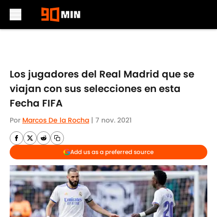
Skip to main content
Los jugadores del Real Madrid que se
viajan con sus selecciones en esta
Fecha FIFA
Por
Marcos De la Rocha
|
7 nov. 2021
Add us as a preferred source