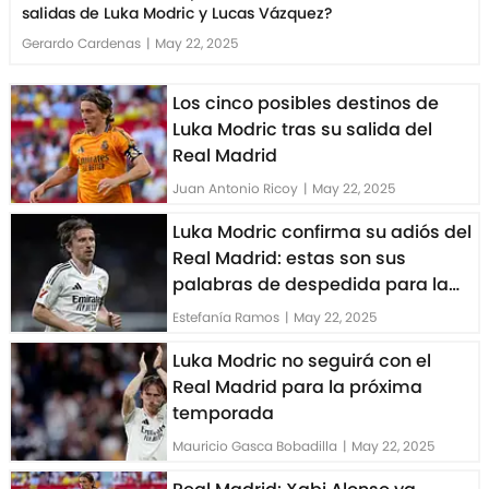
salidas de Luka Modric y Lucas Vázquez?
Gerardo Cardenas
|
May 22, 2025
Los cinco posibles destinos de
Luka Modric tras su salida del
Real Madrid
Juan Antonio Ricoy
|
May 22, 2025
Luka Modric confirma su adiós del
Real Madrid: estas son sus
palabras de despedida para la
afición madridista
Estefanía Ramos
|
May 22, 2025
Luka Modric no seguirá con el
Real Madrid para la próxima
temporada
Mauricio Gasca Bobadilla
|
May 22, 2025