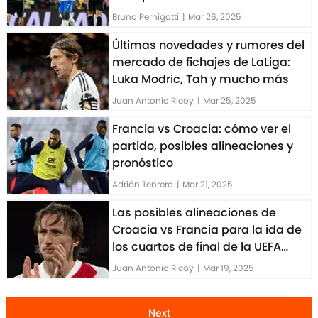
marzo 2025?
Bruno Pernigotti
|
Mar 26, 2025
Últimas novedades y rumores del
mercado de fichajes de LaLiga:
Luka Modric, Tah y mucho más
Juan Antonio Ricoy
|
Mar 25, 2025
Francia vs Croacia: cómo ver el
partido, posibles alineaciones y
pronóstico
Adrián Tenrero
|
Mar 21, 2025
Las posibles alineaciones de
Croacia vs Francia para la ida de
los cuartos de final de la UEFA
Nations League 2025
Juan Antonio Ricoy
|
Mar 19, 2025
Next