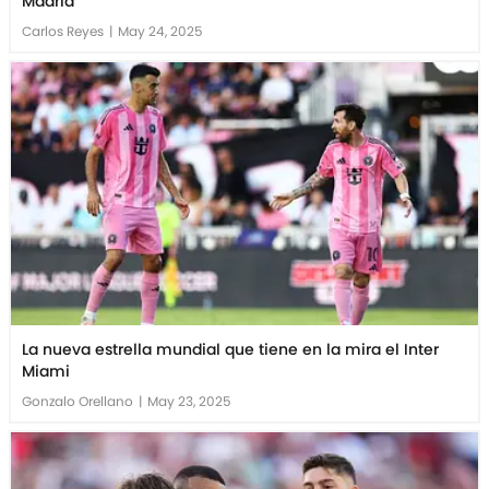
Madrid
Carlos Reyes
|
May 24, 2025
La nueva estrella mundial que tiene en la mira el Inter
Miami
Gonzalo Orellano
|
May 23, 2025