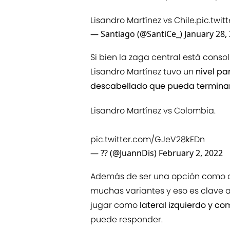
Lisandro Martínez vs Chile.
pic.twi
— Santiago (@SantiCe_)
January 28,
Si bien la zaga central está cons
Lisandro Martínez tuvo un
nivel pa
descabellado que pueda terminar
Lisandro Martínez vs Colombia.
pic.twitter.com/GJeV28kEDn
— ?? (@JuannDis)
February 2, 2022
Además de ser una opción como de
muchas variantes y eso es clave a 
jugar como
lateral izquierdo y c
puede responder.