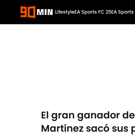
Lifestyle
EA Sports FC 25
EA Sports
Skip to main content
El gran ganador de 
Martínez sacó sus 