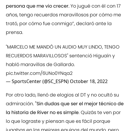
persona que me vio crecer.
Yo jugué con él con 17
años, tengo recuerdos maravillosos por cómo me
trató, por cómo fue conmigo”, declaró ante la
prensa.
"MARCELO ME MANDÓ UN AUDIO MUY LINDO, TENGO
RECUERDOS MARAVILLOSOS" sentenció Higuaín y
habló maravillas de Gallardo.
pic.twitter.com/6UNo0YNqa2
— SportsCenter (@SC_ESPN)
October 18, 2022
Por otro lado, llenó de elogios al DT y no ocultó su
admiración.
"Sin dudas que ser el mejor técnico de
la historia de River no es simple
. Quizás te ven por
lo que lograste y piensan que es fácil porque
jugabas en los mejores equipos del mundo, pero