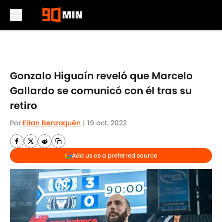
Skip to main content
Gonzalo Higuaín reveló que Marcelo
Gallardo se comunicó con él tras su
retiro
Por
Eitan Benzaquén
|
19 oct. 2022
Add us as a preferred source