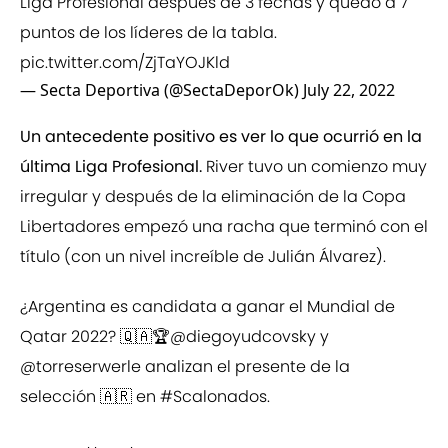
Liga Profesional después de 3 fechas y quedó a 7
puntos de los líderes de la tabla.
pic.twitter.com/ZjTaYOJKld
— Secta Deportiva (@SectaDeporOk)
July 22, 2022
Un antecedente positivo es ver lo que ocurrió en la
última Liga Profesional.
River tuvo un comienzo muy
irregular y después de la eliminación de la Copa
Libertadores empezó una racha que terminó con el
título (con un nivel increíble de Julián Álvarez).
¿Argentina es candidata a ganar el Mundial de
Qatar 2022? 🇶🇦🏆
@diegoyudcovsky
y
@torreserwerle
analizan el presente de la
selección 🇦🇷 en
#Scalonados
.