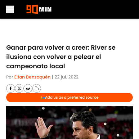
Skip to main content
Ganar para volver a creer: River se
ilusiona con volver a pelear el
campeonato local
Por
Eitan Benzaquén
|
22 jul. 2022
Add us as a preferred source