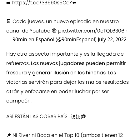
➡️
https://t.co/3B590s5CoY
⬅️
📆 Cada jueves, un nuevo episodio en nuestro
canal de Youtube 😎
pic.twitter.com/0cTQL6306h
— 90min en Español (@90minEspanol)
July 22, 2022
Hay otro aspecto importante y es la llegada de
refuerzos
. Los nuevos jugadores pueden permitir
frescura y generar ilusión en los hinchas
. Las
victorias servirán para dejar los malos resultados
atrás y enfocarse en poder luchar por ser
campeón.
ASÍ ESTÁN LAS COSAS PAÍS... 🇦🇷⚽
📌 Ni River ni Boca en el Top 10 (ambos tienen 12