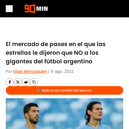
Skip to main content
El mercado de pases en el que las
estrellas le dijeron que NO a los
gigantes del fútbol argentino
Por
Eitan Benzaquén
|
9 ago. 2022
Add us as a preferred source