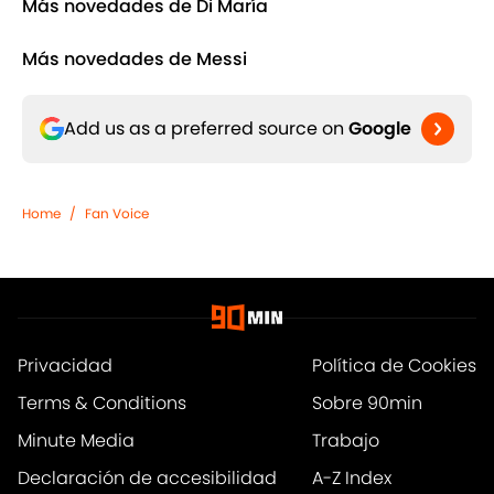
Más novedades de Di María
Más novedades de Messi
Add us as a preferred source on
Google
Home
/
Fan Voice
Privacidad
Política de Cookies
Terms & Conditions
Sobre 90min
Minute Media
Trabajo
Declaración de accesibilidad
A-Z Index