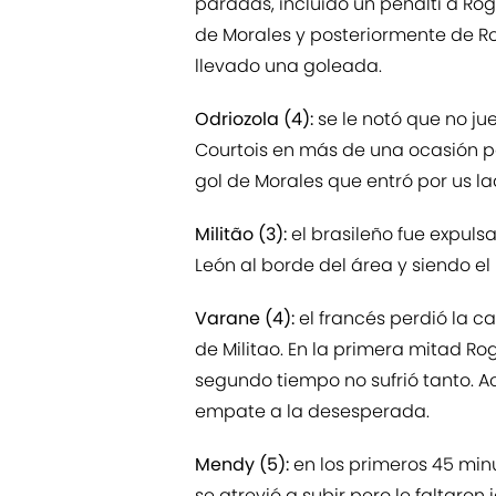
paradas, incluido un penalti a Rog
de Morales y posteriormente de Rog
llevado una goleada.
Odriozola (4):
se le notó que no j
Courtois en más de una ocasión pe
gol de Morales que entró por us la
Militão (3):
el brasileño fue expulsa
León al borde del área y siendo el
Varane (4):
el francés perdió la c
de Militao. En la primera mitad Ro
segundo tiempo no sufrió tanto. 
empate a la desesperada.
Mendy (5):
en los primeros 45 min
se atrevió a subir pero le faltaron 