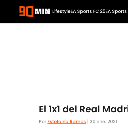
Lifestyle
EA Sports FC 25
EA Sports
Skip to main content
El 1x1 del Real Madr
Por
Estefanía Ramos
|
30 ene. 2021