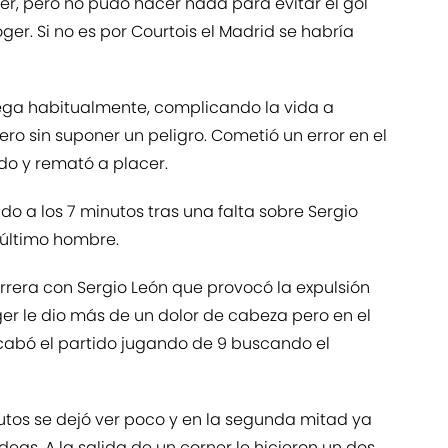
er, pero no pudo hacer nada para evitar el gol
er. Si no es por Courtois el Madrid se habría
uega habitualmente, complicando la vida a
ro sin suponer un peligro. Cometió un error en el
do y remató a placer.
do a los 7 minutos tras una falta sobre Sergio
 último hombre.
arrera con Sergio León que provocó la expulsión
ger le dio más de un dolor de cabeza pero en el
Acabó el partido jugando de 9 buscando el
utos se dejó ver poco y en la segunda mitad ya
ideas. A la salida de un corner le hicieron un dos