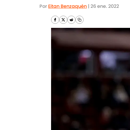
Por
Eitan Benzaquén
|
26 ene. 2022