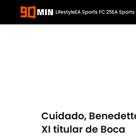
Lifestyle
EA Sports FC 25
EA Sports
Skip to main content
Cuidado, Benedetto
XI titular de Boca