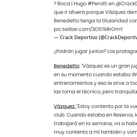
?️ Boca | Hugo
#Perotti
en
@CrackD
que ir afuera porque Vázquez demo
Benedetto tenga la titularidad c
pic.twitter.com/3O5TkRrOmY
— Crack Deportivo (@CrackDeporti
¿Podrán jugar juntos? Los protago
Benedetto
: "Vázquez es un gran j
en su momento cuando estaba Wan
entrenamientos y eso le sirve a to
las toma el técnico, pero tranqui
Vázquez:
"Estoy contento por la vu
club. Cuando estaba en Reserva, l
trabajará en la semana, va a ha
muy contento a mí también y vamo