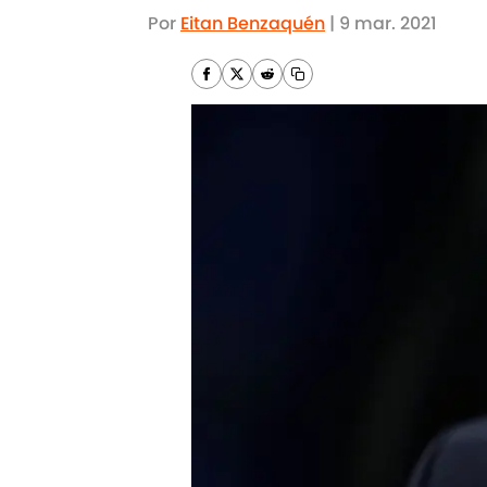
Por
Eitan Benzaquén
|
9 mar. 2021