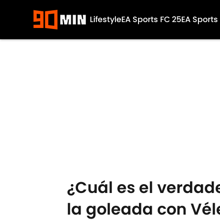
Lifestyle
EA Sports FC 25
EA Sports
Skip to main content
¿Cuál es el verdade
la goleada con Vél