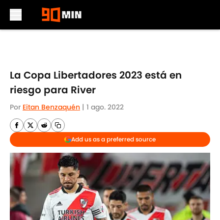
Skip to main content
La Copa Libertadores 2023 está en
riesgo para River
Por
Eitan Benzaquén
|
1 ago. 2022
Add us as a preferred source