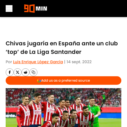
Skip to main content
Chivas jugaría en España ante un club
‘top’ de La Liga Santander
Por
Luis Enrique López García
|
14 sept. 2022
Add us as a preferred source