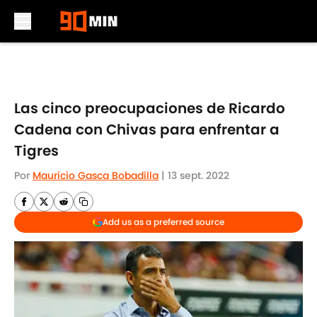
Skip to main content
Las cinco preocupaciones de Ricardo
Cadena con Chivas para enfrentar a
Tigres
Por
Mauricio Gasca Bobadilla
|
13 sept. 2022
Add us as a preferred source