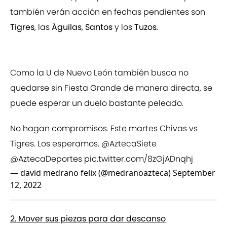
también verán acción en fechas pendientes son
Tigres
, las
Águilas
,
Santos
y los
Tuzos
.
Como la U de Nuevo León también busca no
quedarse sin Fiesta Grande de manera directa, se
puede esperar un duelo bastante peleado.
No hagan compromisos. Este martes Chivas vs
Tigres. Los esperamos.
@AztecaSiete
@AztecaDeportes
pic.twitter.com/8zGjADnqhj
— david medrano felix (@medranoazteca)
September
12, 2022
2. Mover sus piezas para dar descanso