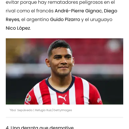
evitar porque hay rematadores peligrosos en el
rival como el francés
André-Pierre Gignac
,
Diego
Reyes
, el argentino
Guido Pizarro
y el uruguayo
Nico López
.
'Tiba' Sepúlveda | Refugio Ruiz/GettyImages
4. Una derrota que desmotive