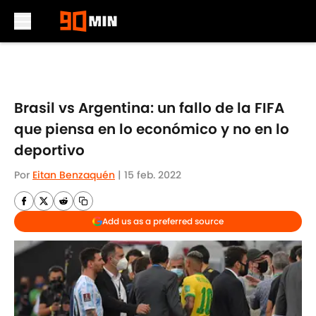
Skip to main content
Brasil vs Argentina: un fallo de la FIFA
que piensa en lo económico y no en lo
deportivo
Por
Eitan Benzaquén
|
15 feb. 2022
Add us as a preferred source