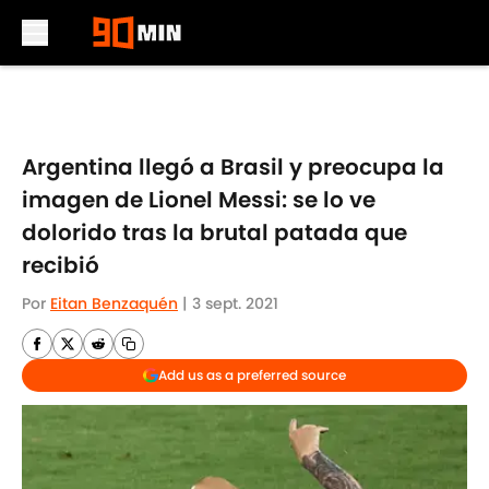
Skip to main content
Argentina llegó a Brasil y preocupa la
imagen de Lionel Messi: se lo ve
dolorido tras la brutal patada que
recibió
Por
Eitan Benzaquén
|
3 sept. 2021
Add us as a preferred source