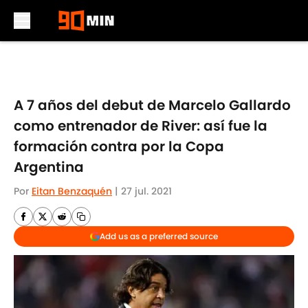
Skip to main content
A 7 años del debut de Marcelo Gallardo
como entrenador de River: así fue la
formación contra por la Copa
Argentina
Por
Eitan Benzaquén
|
27 jul. 2021
Add us as a preferred source