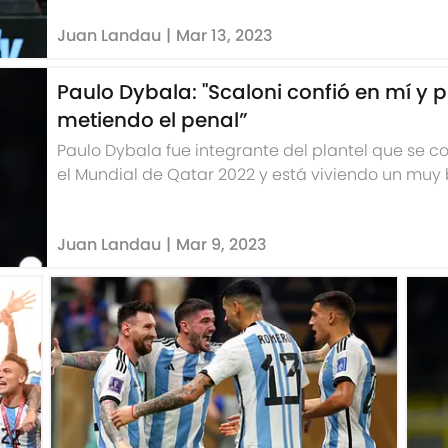
Juan Landau
|
Mar 13, 2023
Paulo Dybala: "Scaloni confió en mí y 
metiendo el penal”
Paulo Dybala fue integrante del plantel que s
el Mundial de Qatar 2022 y está viviendo un muy
Juan Landau
|
Mar 9, 2023