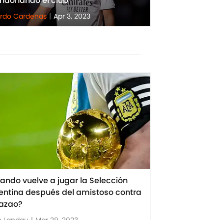
ndonando el club
rdo Cardenas
|
Apr 3, 2023
ando vuelve a jugar la Selección
entina después del amistoso contra
azao?
n Landau
|
Mar 29, 2023