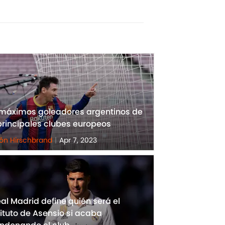
 máximos goleadores argentinos de
principales clubes europeos
ón Hirschbrand
|
Apr 7, 2023
eal Madrid define quién será el
ituto de Asensio si acaba