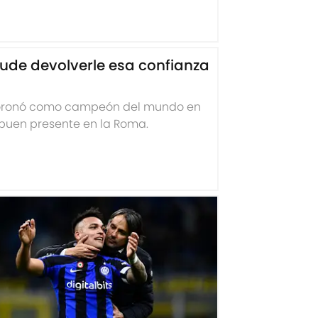
pude devolverle esa confianza
e coronó como campeón del mundo en
 buen presente en la Roma.