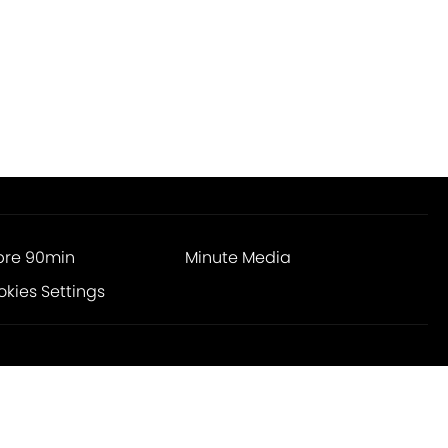
bre 90min
Minute Media
kies Settings